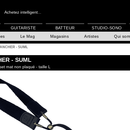
Achetez intelligent...
GUITARISTE
BATTEUR
STUDIO-SONO
es
Le Mag
Magasins
Artistes
Qui so
ANCHER - SUML
HER
- SUML
t mat non plaqué - taille L