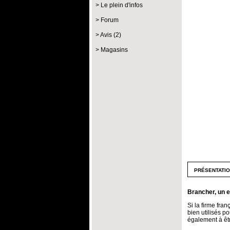
Le plein d'infos
Forum
Avis (2)
Magasins
présentati
Brancher, un e
Si la firme fra
bien utilisés p
également à êtr