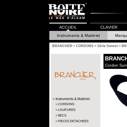
ACCUEIL
CLAVIER
Instruments & Matériel
Marqu
BRANCHER
>
CORDONS
>
Série Sunset
>
BR
BRANC
Cordon Sunse
Instruments & Matériel
CORDONS
LIGATURES
BECS
PIECES DETACHEES