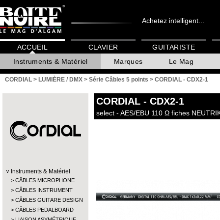
Achetez intelligent...
ACCUEIL
CLAVIER
GUITARISTE
Instruments & Matériel
Marques
Le Mag
CORDIAL
>
LUMIÈRE / DMX
>
Série Câbles 5 points
>
CORDIAL - CDX2-1
CORDIAL
- CDX2-1
select - AES/EBU 110 Ω fiches NEUTRIK
Instruments & Matériel
CÂBLES MICROPHONE
CÂBLES INSTRUMENT
CÂBLES GUITARE DESIGN
CÂBLES PEDALBOARD
LIAISON ASYMÉTRIQUE