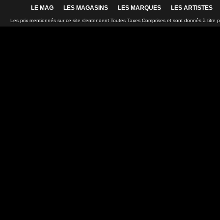
LE MAG
LES MAGASINS
LES MARQUES
LES ARTISTES
Les prix mentionnés sur ce site s'entendent Toutes Taxes Comprises et sont donnés à titre 