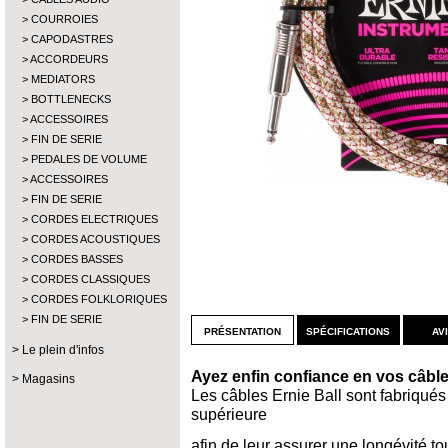
COURROIES
CAPODASTRES
ACCORDEURS
MEDIATORS
BOTTLENECKS
ACCESSOIRES
FIN DE SERIE
PEDALES DE VOLUME
ACCESSOIRES
FIN DE SERIE
CORDES ELECTRIQUES
CORDES ACOUSTIQUES
CORDES BASSES
CORDES CLASSIQUES
CORDES FOLKLORIQUES
FIN DE SERIE
présentation
spécifications
av
Le plein d'infos
Ayez enfin confiance en vos câble
Magasins
Les câbles Ernie Ball sont fabriqués
supérieure
afin de leur assurer une longévité to