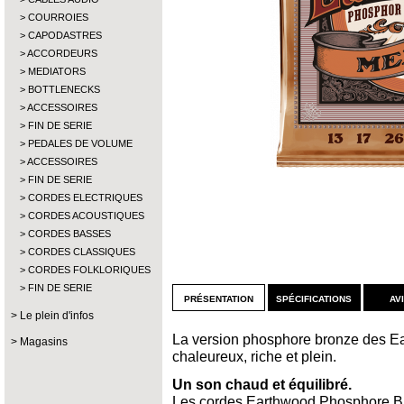
COURROIES
CAPODASTRES
ACCORDEURS
MEDIATORS
BOTTLENECKS
ACCESSOIRES
FIN DE SERIE
PEDALES DE VOLUME
ACCESSOIRES
FIN DE SERIE
CORDES ELECTRIQUES
CORDES ACOUSTIQUES
CORDES BASSES
CORDES CLASSIQUES
CORDES FOLKLORIQUES
FIN DE SERIE
présentation
spécifications
av
Le plein d'infos
La version phosphore bronze des Ea
Magasins
chaleureux, riche et plein.
Un son chaud et équilibré.
Les cordes Earthwood Phosphore Bro