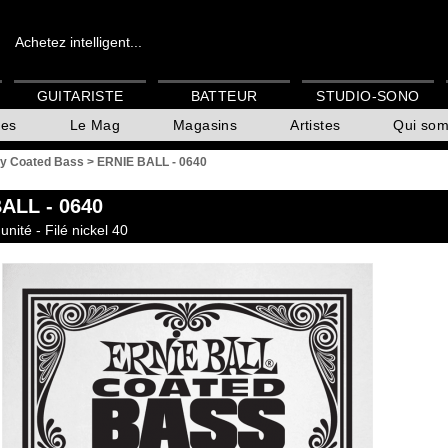
Achetez intelligent...
GUITARISTE
BATTEUR
STUDIO-SONO
es
Le Mag
Magasins
Artistes
Qui so
ky Coated Bass
>
ERNIE BALL - 0640
BALL
- 0640
unité - Filé nickel 40