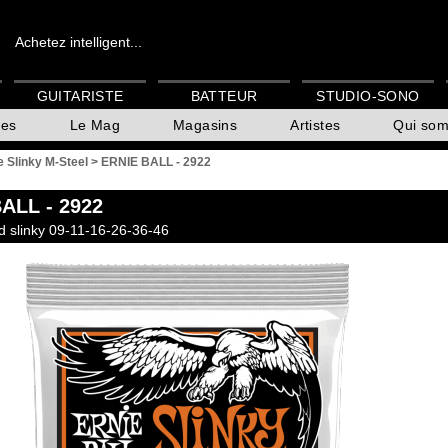
Achetez intelligent...
GUITARISTE
BATTEUR
STUDIO-SONO
es
Le Mag
Magasins
Artistes
Qui so
e Slinky M-Steel
>
ERNIE BALL - 2922
BALL
- 2922
d slinky 09-11-16-26-36-46