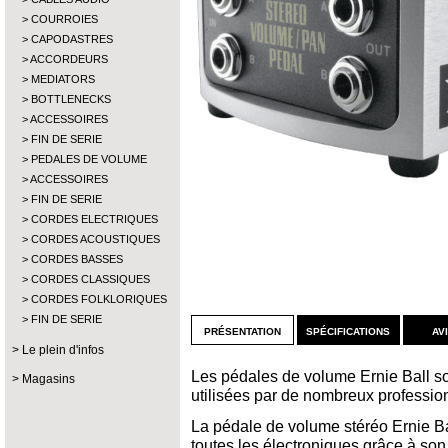
COURROIES
CAPODASTRES
ACCORDEURS
MEDIATORS
BOTTLENECKS
ACCESSOIRES
FIN DE SERIE
PEDALES DE VOLUME
ACCESSOIRES
FIN DE SERIE
CORDES ELECTRIQUES
CORDES ACOUSTIQUES
CORDES BASSES
CORDES CLASSIQUES
CORDES FOLKLORIQUES
FIN DE SERIE
présentation
spécifications
av
Le plein d'infos
Les pédales de volume Ernie Ball s
Magasins
utilisées par de nombreux professionn
La pédale de volume stéréo Ernie Ba
toutes les électroniques grâce à son