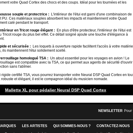
ement votre Quad Cortex des chocs et des coups. Idéal pour les tournées et les
mousse souple et protectrice :
L'intérieur de l'étui est garni d'une combinaison de
 PU. Ces matériaux souples absorbent les impacts et maintiennent votre Quad
ment calé pendant le transport.
ntérieur en Tricot rouge élégant :
En plus d'être protecteur, l'intérieur de l'étui est
su Tricot rouge du plus bel effet. Ce détail soigné ajoute une touche d'élégance à
nt.
pide et sécurisée :
Les loquets à ouverture rapide facilitent l'accès à votre matérie
 ils maintiennent l'étui solidement scellé.
verrouillage homologué TSA :
Un atout essentiel pour les voyages en avion ! Le
ouillage est compatible avec la TSA, ce qui permet aux agents de sécurité d'ouvrir
ection sans l'abîmer.
i rigide certifié TSA, vous pourrez transporter votre Neural DSP Quad Cortex en tou
, robuste et élégant, il est le compagnon idéal du musicien nomade.
Mallette XL pour pédalier Neural DSP Quad Cortex
NEWSLETTER
Pour 
MARQUES
LES ARTISTES
QUI SOMMES-NOUS ?
CONTACTEZ-NOUS