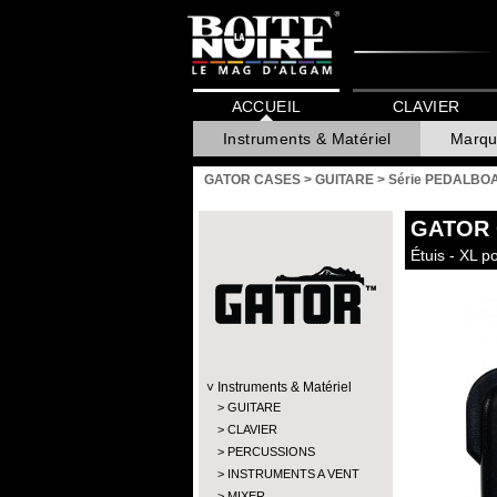
ACCUEIL
CLAVIER
Instruments & Matériel
Marqu
GATOR CASES
>
GUITARE
>
Série PEDALBO
GATOR
Étuis - XL 
Instruments & Matériel
GUITARE
CLAVIER
PERCUSSIONS
INSTRUMENTS A VENT
MIXER