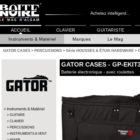
Achetez intelligent...
ACCUEIL
CLAVIER
GUITARISTE
Instruments & Matériel
Marques
Le Mag
GATOR CASES
>
PERCUSSIONS
>
Série HOUSSES & ÉTUIS HARDWARE
>
GATOR CASES
- GP-EKIT
Batterie électronique - avec roulettes
Instruments & Matériel
GUITARE
CLAVIER
PERCUSSIONS
INSTRUMENTS A VENT
MIXER