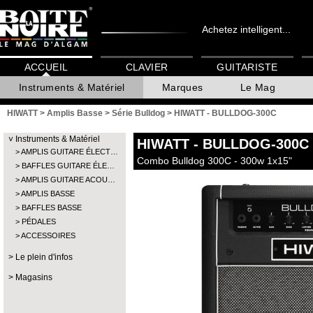
Achetez intelligent...
ACCUEIL
CLAVIER
GUITARISTE
Instruments & Matériel
Marques
Le Mag
HIWATT
>
Amplis Basse
>
Série Bulldog
>
HIWATT - BULLDOG-300C
Instruments & Matériel
HIWATT
- BULLDOG-300C
AMPLIS GUITARE ÉLECT…
Combo Bulldog 300C - 300w 1x15"
BAFFLES GUITARE ÉLE…
AMPLIS GUITARE ACOU…
AMPLIS BASSE
BAFFLES BASSE
PÉDALES
ACCESSOIRES
Le plein d'infos
Magasins