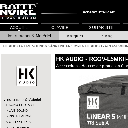
Achetez intelligent...
ACCUEIL
CLAVIER
GUITARISTE
Instruments & Matériel
Marques
Le Mag
HK AUDIO
>
LIVE SOUND
>
Série LINEAR 5 mkII
>
HK AUDIO - RCOV-L5MKII
HK AUDIO
- RCOV-L5MKII
Accessoires - Housse de protection ét
Instruments & Matériel
SONO PORTABLE
LIVE SOUND
INSTALLATION
ACCESSOIRES
FIN DE SERIE