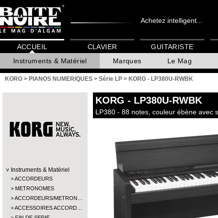
Achetez intelligent...
ACCUEIL
CLAVIER
GUITARISTE
Instruments & Matériel
Marques
Le Mag
KORG
>
PIANOS NUMERIQUES
>
Série LP
>
KORG - LP380U-RWBK
KORG
- LP380U-RWBK
LP380 - 88 notes, couleur ébène avec 
Instruments & Matériel
ACCORDEURS
METRONOMES
ACCORDEURS/METRON…
ACCESSOIRES ACCORD…
FIN DE SERIE