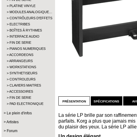
PLATINE VINYLE
MODULES ANALOGIQUE…
CONTRÔLEURS D'EFFETS
ELECTRIBES
BOÎTES À RYTHMES
INTERFACE AUDIO
FIN DE SERIE
PIANOS NUMERIQUES
ACCORDEONS
ARRANGEURS
WORKSTATIONS
SYNTHETISEURS
CONTROLEURS
CLAVIERS MAITRES
ACCESSOIRES
FIN DE SERIE
présentation
spécifications
av
PAD ELECTRONIQUE
Le plein d'infos
La série LP brille par son raffinemen
parfaits. Korg a plus que jamais mis
Artistes
du plaisir des yeux. La série LP alli
Forum
Un design élégant.