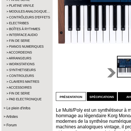
PLATINE VINYLE
MODULES ANALOGIQUE…
CONTRÔLEURS D'EFFETS
ELECTRIBES
BOÎTES À RYTHMES
INTERFACE AUDIO
FIN DE SERIE
PIANOS NUMERIQUES
ACCORDEONS
ARRANGEURS
WORKSTATIONS
SYNTHETISEURS
CONTROLEURS
CLAVIERS MAITRES
ACCESSOIRES
FIN DE SERIE
présentation
spécifications
av
PAD ELECTRONIQUE
Le plein d'infos
Le Multi/Poly est un synthétiseur à 
hommage au légendaire Korg Mono/Po
Artistes
modernes de la synthèse numérique.
Forum
machines analogiques vintage, il prop