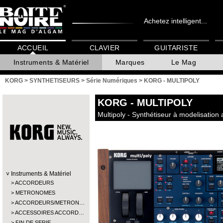
Achetez intelligent...
ACCUEIL
CLAVIER
GUITARISTE
Instruments & Matériel
Marques
Le Mag
KORG
>
SYNTHETISEURS
>
Série Numériques
>
KORG - MULTIPOLY
KORG
- MULTIPOLY
Multipoly - Synthétiseur à modelisation
Instruments & Matériel
ACCORDEURS
METRONOMES
ACCORDEURS/METRON…
ACCESSOIRES ACCORD…
FIN DE SERIE