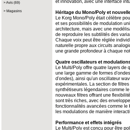
et innovation, avec une interface int
Avis (69)
Magasins
Héritage du Mono/Poly et nouvell
Le Korg Mono/Poly était célèbre pou
et ses possibilités de modulation un
architecture, mais avec une modélis
de reproduire les subtilités des vari
Chaque voix peut être réglée individu
naturelle propre aux circuits analog
une grande profondeur à chaque not
Quatre oscillateurs et modulation
Le Multi/Poly offre quatre layers de
une large gamme de formes d'ondes 
d'ondes), ainsi qu'un oscillateur w
expérimentales. La section de filtr
synthétiseurs légendaires comme le 
nouveaux filtres offrant une flexibi
sont très riches, avec des envelopp
fonctionnalités avancées comme le 
les modulations de manière interact
Performance et effets intégrés
Le Multi/Poly est conçu pour être pol