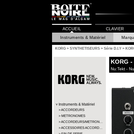
ACCUEIL
CLAVIER
Instruments & Matériel
Marqu
KORG
>
SYNTHETISEURS
>
Série D.I.Y
>
KORG
KORG
-
Nu:Tekt - N
Instruments & Matériel
ACCORDEURS
METRONOMES
ACCORDEURS/METRON…
ACCESSOIRES ACCORD…
FIN DE SERIE