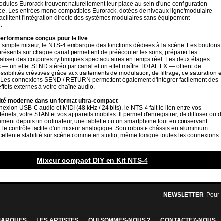
dules Eurorack trouvent naturellement leur place au sein d'une configuration
cace. Les entrées mono compatibles Eurorack, dotées de niveaux ligne/modulaire
cilitent l'intégration directe des systèmes modulaires sans équipement
.
performance conçus pour le live
n simple mixeur, le NTS-4 embarque des fonctions dédiées à la scène. Les boutons
ésents sur chaque canal permettent de préécouter les sons, préparer les
réaliser des coupures rythmiques spectaculaires en temps réel. Les deux étages
és — un effet SEND stéréo par canal et un effet maître TOTAL FX — offrent de
ibilités créatives grâce aux traitements de modulation, de filtrage, de saturation e
Les connexions SEND / RETURN permettent également d'intégrer facilement des
ffets externes à votre chaîne audio.
ité moderne dans un format ultra-compact
exion USB-C audio et MIDI (48 kHz / 24 bits), le NTS-4 fait le lien entre vos
ériels, votre STAN et vos appareils mobiles. Il permet d'enregistrer, de diffuser ou 
ement depuis un ordinateur, une tablette ou un smartphone tout en conservant
t le contrôle tactile d'un mixeur analogique. Son robuste châssis en aluminium
xcellente stabilité sur scène comme en studio, même lorsque toutes les connexions
Mixeur compact DIY en Kit NTS-4
NEWSLETTER
Pour 
MARQUES
LES ARTISTES
QUI SOMMES-NOUS ?
CONTACTEZ-NOUS