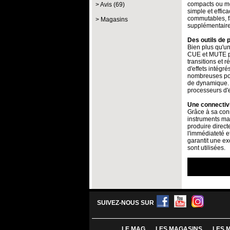
compacts ou mo
Avis (69)
simple et effi
commutables, fa
Magasins
supplémentaire
Des outils de 
Bien plus qu'u
CUE et MUTE pr
transitions et 
d'effets intégr
nombreuses poss
de dynamique. 
processeurs d'e
Une connectiv
Grâce à sa conn
instruments mat
produire direct
l'immédiateté e
garantit une e
sont utilisées.
SUIVEZ-NOUS SUR
LE MAG
LES MAGASINS
LES 