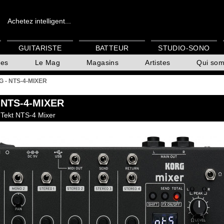
Achetez intelligent...
GUITARISTE
BATTEUR
STUDIO-SONO
es
Le Mag
Magasins
Artistes
Qui so
 - NTS-4-MIXER
 NTS-4-MIXER
uTekt NTS-4 Mixer