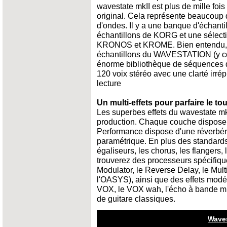
wavestate mkII est plus de mille f
original. Cela représente beaucoup
d'ondes. Il y a une banque d'échant
échantillons de KORG et une sélec
KRONOS et KROME. Bien entendu, K
échantillons du WAVESTATION (y com
énorme bibliothèque de séquences
120 voix stéréo avec une clarté irré
lecture
Un multi-effets pour parfaire le tou
Les superbes effets du wavestate mk
production. Chaque couche dispose de
Performance dispose d'une réverbéra
paramétrique. En plus des standards
égaliseurs, les chorus, les flangers, 
trouverez des processeurs spécifiqu
Modulator, le Reverse Delay, le Mul
l'OASYS), ainsi que des effets modél
VOX, le VOX wah, l'écho à bande mul
de guitare classiques.
Waves