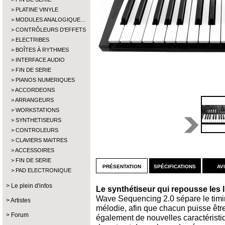
PLATINE VINYLE
MODULES ANALOGIQUE…
CONTRÔLEURS D'EFFETS
ELECTRIBES
BOÎTES À RYTHMES
INTERFACE AUDIO
FIN DE SERIE
PIANOS NUMERIQUES
ACCORDEONS
ARRANGEURS
WORKSTATIONS
SYNTHETISEURS
CONTROLEURS
CLAVIERS MAITRES
ACCESSOIRES
FIN DE SERIE
présentation
spécifications
av
PAD ELECTRONIQUE
Le plein d'infos
Le synthétiseur qui repousse les
Wave Sequencing 2.0 sépare le timin
Artistes
mélodie, afin que chacun puisse êt
Forum
également de nouvelles caractérist