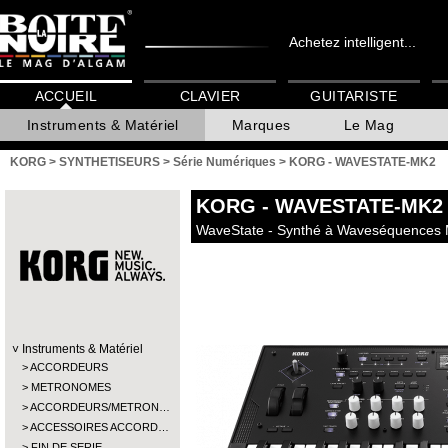
Achetez intelligent...
ACCUEIL
CLAVIER
GUITARISTE
Instruments & Matériel
Marques
Le Mag
KORG
>
SYNTHETISEURS
>
Série Numériques
>
KORG - WAVESTATE-MK2
KORG
- WAVESTATE-MK2
WaveState - Synthé à Waveséquences
Instruments & Matériel
ACCORDEURS
METRONOMES
ACCORDEURS/METRON…
ACCESSOIRES ACCORD…
FIN DE SERIE