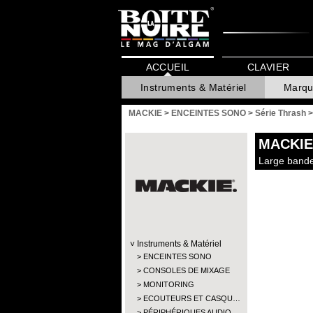
ACCUEIL
CLAVIER
Instruments & Matériel
Marqu
MACKIE
>
ENCEINTES SONO
>
Série Thrash
MACKIE
Large bande
Instruments & Matériel
ENCEINTES SONO
CONSOLES DE MIXAGE
MONITORING
ECOUTEURS ET CASQU…
PÉRIPHÉRIQUES AUDIO