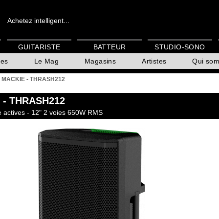
Achetez intelligent...
GUITARISTE
BATTEUR
STUDIO-SONO
es
Le Mag
Magasins
Artistes
Qui so
>
MACKIE - THRASH212
- THRASH212
 actives - 12" 2 voies 650W RMS