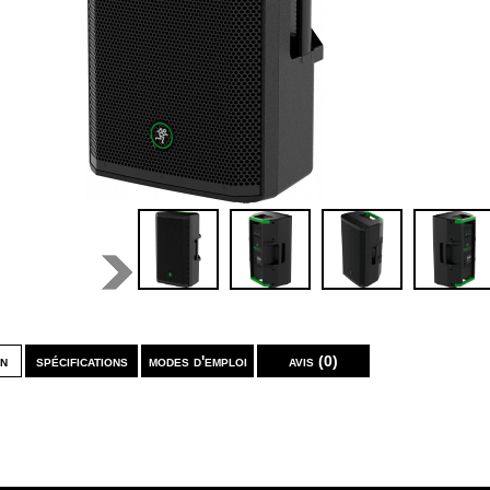
on
spécifications
modes d'emploi
avis (0)