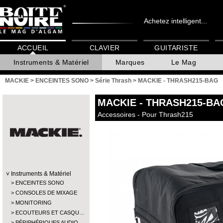
Achetez intelligent...
ACCUEIL
CLAVIER
GUITARISTE
Instruments & Matériel
Marques
Le Mag
MACKIE
>
ENCEINTES SONO
>
Série Thrash
>
MACKIE - THRASH215-BAG
MACKIE
- THRASH215-BA
Accessoires - Pour Thrash215
Instruments & Matériel
ENCEINTES SONO
CONSOLES DE MIXAGE
MONITORING
ECOUTEURS ET CASQU…
PÉRIPHÉRIQUES AUDIO