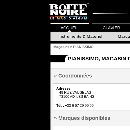
ACCUEIL
CLAVIER
Instruments & Matériel
Marqu
Magasins
>
PIANISSIMO
PIANISSIMO, MAGASIN 
Coordonnées
Adresse :
49 RUE VAUGELAS
73100 AIX LES BAINS
Tél. :
+33 6 67 29 99 99
Marques disponibles