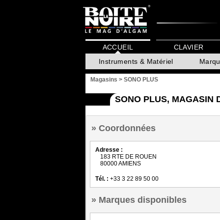
ACCUEIL
CLAVIER
Instruments & Matériel
Marqu
Magasins
>
SONO PLUS
SONO PLUS, MAGASIN 
Coordonnées
Adresse :
183 RTE DE ROUEN
80000 AMIENS
Tél. :
+33 3 22 89 50 00
Marques disponibles