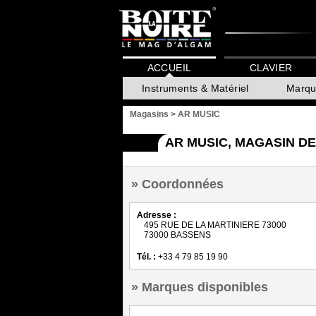
ACCUEIL
CLAVIER
Instruments & Matériel
Marqu
Magasins
>
AR MUSIC
AR MUSIC, MAGASIN D
Coordonnées
Adresse :
495 RUE DE LA MARTINIERE 73000
73000 BASSENS
Tél. :
+33 4 79 85 19 90
Marques disponibles