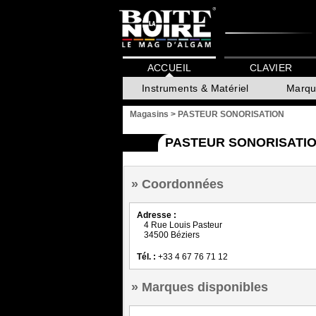
ACCUEIL
CLAVIER
Instruments & Matériel
Marqu
Magasins
>
PASTEUR SONORISATION
PASTEUR SONORISATIO
Coordonnées
Adresse :
4 Rue Louis Pasteur
34500 Béziers
Tél. :
+33 4 67 76 71 12
Marques disponibles