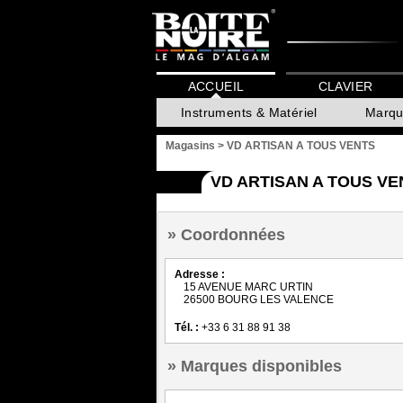
ACCUEIL
CLAVIER
Instruments & Matériel
Marqu
Magasins
>
VD ARTISAN A TOUS VENTS
VD ARTISAN A TOUS V
Coordonnées
Adresse :
15 AVENUE MARC URTIN
26500 BOURG LES VALENCE
Tél. :
+33 6 31 88 91 38
Marques disponibles