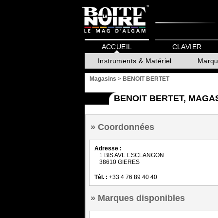
ACCUEIL
CLAVIER
Instruments & Matériel
Marqu
Magasins
>
BENOIT BERTET
BENOIT BERTET, MAGAS
Coordonnées
Adresse :
1 BIS AVE ESCLANGON
38610 GIERES
Tél. :
+33 4 76 89 40 40
Marques disponibles