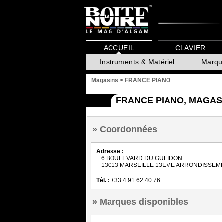
ACCUEIL
CLAVIER
Instruments & Matériel
Marqu
Magasins
>
FRANCE PIANO
FRANCE PIANO, MAGAS
Coordonnées
Adresse :
6 BOULEVARD DU GUEIDON
13013 MARSEILLE 13EME ARRONDISSEM
Tél. :
+33 4 91 62 40 76
Marques disponibles