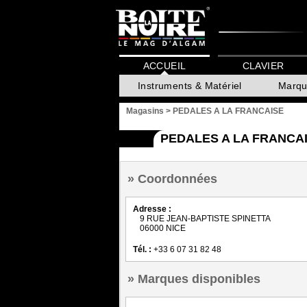
ACCUEIL
CLAVIER
Instruments & Matériel
Marqu
Magasins
>
PEDALES A LA FRANCAISE
PEDALES A LA FRANCAI
Coordonnées
Adresse :
9 RUE JEAN-BAPTISTE SPINETTA
06000 NICE
Tél. :
+33 6 07 31 82 48
Marques disponibles