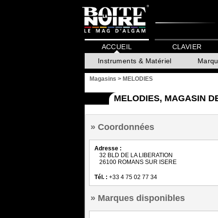
ACCUEIL
CLAVIER
Instruments & Matériel
Marqu
Magasins
>
MELODIES
MELODIES, MAGASIN D
Coordonnées
Adresse :
32 BLD DE LA LIBERATION
26100 ROMANS SUR ISERE
Tél. :
+33 4 75 02 77 34
Marques disponibles