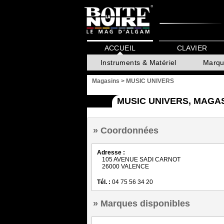
ACCUEIL
CLAVIER
Instruments & Matériel
Marqu
Magasins
>
MUSIC UNIVERS
MUSIC UNIVERS, MAGA
Coordonnées
Adresse :
105 AVENUE SADI CARNOT
26000 VALENCE
Tél. :
04 75 56 34 20
Marques disponibles