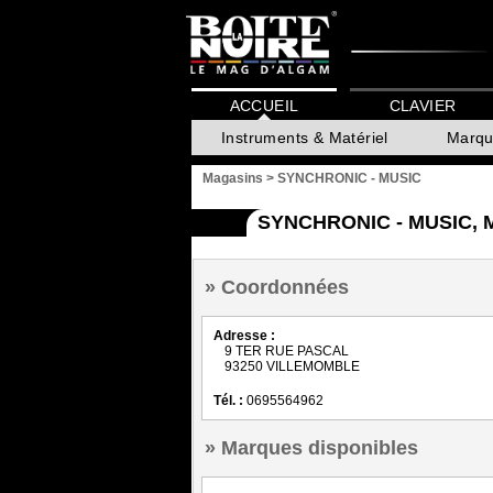
ACCUEIL
CLAVIER
Instruments & Matériel
Marqu
Magasins
>
SYNCHRONIC - MUSIC
SYNCHRONIC - MUSIC,
Coordonnées
Adresse :
9 TER RUE PASCAL
93250 VILLEMOMBLE
Tél. :
0695564962
Marques disponibles