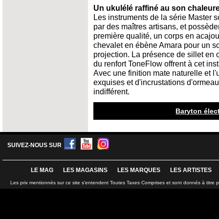
Un ukulélé raffiné au son chaleur
Les instruments de la série Master 
par des maîtres artisans, et possède
première qualité, un corps en acajou
chevalet en ébène Amara pour un so
projection. La présence de sillet en
du renfort ToneFlow offrent à cet i
Avec une finition mate naturelle et l'u
exquises et d'incrustations d'ormeau
indifférent.
Baryton élec
SUIVEZ-NOUS SUR
LE MAG
LES MAGASINS
LES MARQUES
LES ARTISTES
Les prix mentionnés sur ce site s'entendent Toutes Taxes Comprises et sont donnés à titre 