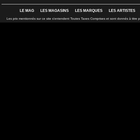
LE MAG
LES MAGASINS
LES MARQUES
LES ARTISTES
Les prix mentionnés sur ce site s'entendent Toutes Taxes Comprises et sont donnés à titre 