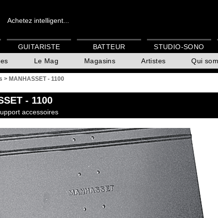
Achetez intelligent...
GUITARISTE
BATTEUR
STUDIO-SONO
es
Le Mag
Magasins
Artistes
Qui so
s
>
MANHASSET - 1100
SSET
- 1100
support accessoires