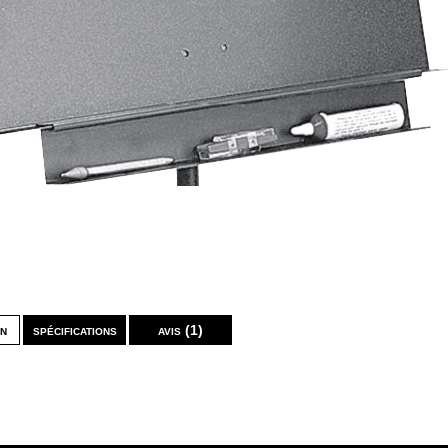
on
spécifications
avis (1)