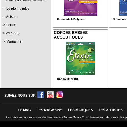
Le plein d'infos
Artistes
Nanoweb & Polyweb
Nanoweb
Forum
CORDES BASSES
Avis (23)
ACOUSTIQUES
Magasins
Nanoweb Nickel
SUIVEZ-NOUS SUR
LE MAG
LES MAGASINS
LES MARQUES
LES ARTISTES
Les prix mentionnés sur ce site s'entendent Toutes Taxes Comprises et sont donnés à titre 