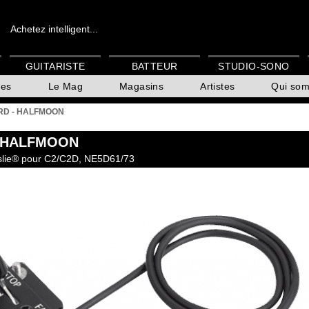
Achetez intelligent...
GUITARISTE
BATTEUR
STUDIO-SONO
es
Le Mag
Magasins
Artistes
Qui so
RD - HALFMOON
 HALFMOON
slie® pour C2/C2D, NE5D61/73