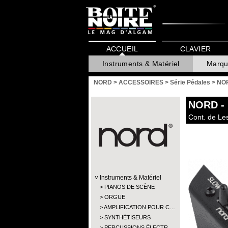
ACCUEIL
CLAVIER
Instruments & Matériel
Marqu
NORD
>
ACCESSOIRES
>
Série Pédales
>
NO
NORD
-
Cont. de Le
Instruments & Matériel
PIANOS DE SCÈNE
ORGUE
AMPLIFICATION POUR C…
SYNTHÉTISEURS
PERCUSSIONS ÉLECTR…