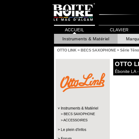
ACCUEIL
CLAVIER
Instruments & Matériel
Marqu
OTTO LINK
>
BECS SAXOPHONE
>
Série Téno
OTTO L
Ébonite LA -
Instruments & Matériel
BECS SAXOPHONE
ACCESSOIRES
Le plein d'infos
Forum