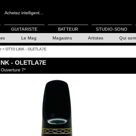
Achetez intelligent...
GUITARISTE
BATTEUR
STUDIO-SONO
es
Le Mag
Magasins
Artistes
Qui so
r
>
OTTO LINK - OLETLA7E
INK
- OLETLA7E
 Ouverture 7*