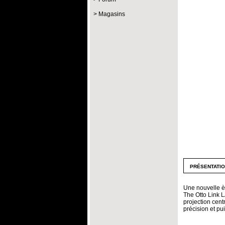
Magasins
présentati
Une nouvelle è
The Otto Link L
projection cen
précision et pu