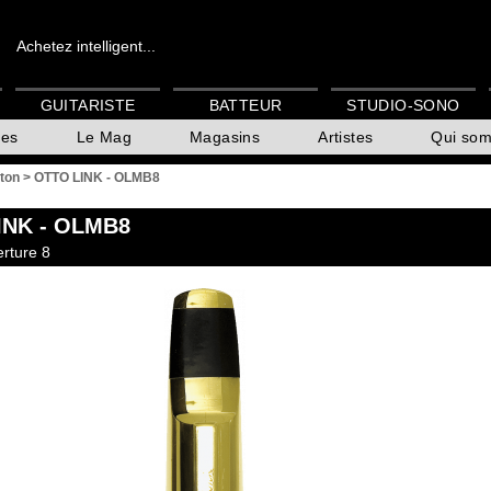
Achetez intelligent...
GUITARISTE
BATTEUR
STUDIO-SONO
es
Le Mag
Magasins
Artistes
Qui so
ton
>
OTTO LINK - OLMB8
INK
- OLMB8
erture 8