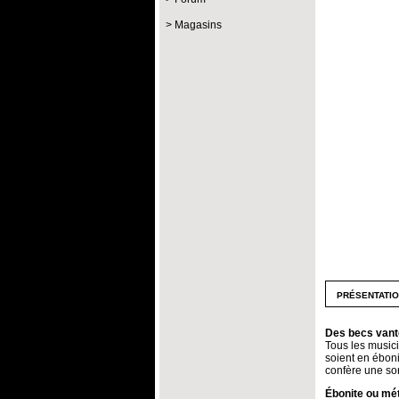
Magasins
présentati
Des becs vanté
Tous les musici
soient en éboni
confère une son
Ébonite ou mét