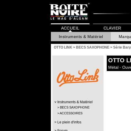
ACCUEIL
CLAVIER
Instruments & Matériel
Marqu
OTTO LINK
>
BECS SAXOPHONE
>
Série Bary
OTTO L
Métal - Ouv
Instruments & Matériel
BECS SAXOPHONE
ACCESSOIRES
Le plein d'infos
Forum