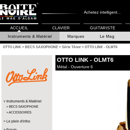
Achetez intelligent...
ACCUEIL
CLAVIER
GUITARISTE
Instruments & Matériel
Marques
Le Mag
OTTO LINK
>
BECS SAXOPHONE
>
Série Ténor
>
OTTO LINK - OLMT6
OTTO LINK
- OLMT6
Métal - Ouverture 6
Instruments & Matériel
BECS SAXOPHONE
ACCESSOIRES
Le plein d'infos
Forum