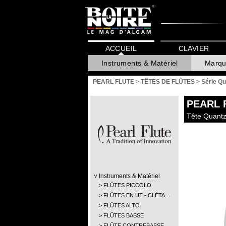
ACCUEIL
CLAVIER
Instruments & Matériel
Marqu
PEARL FLUTE
>
TÊTES DE FLÛTES
>
Série Qu
PEARL 
Tête Quantz
Instruments & Matériel
FLÛTES PICCOLO
FLÛTES EN UT - CLÉTA…
FLÛTES ALTO
FLÛTES BASSE
FLÛTE CONTREBASSE