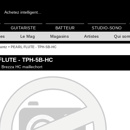
Achetez intelligent...
GUITARISTE
BATTEUR
STUDIO-SONO
es
Le Mag
Magasins
Artistes
Qui so
antz
>
PEARL FLUTE - TPH-5B-HC
FLUTE
- TPH-5B-HC
 Brezza HC maillechort