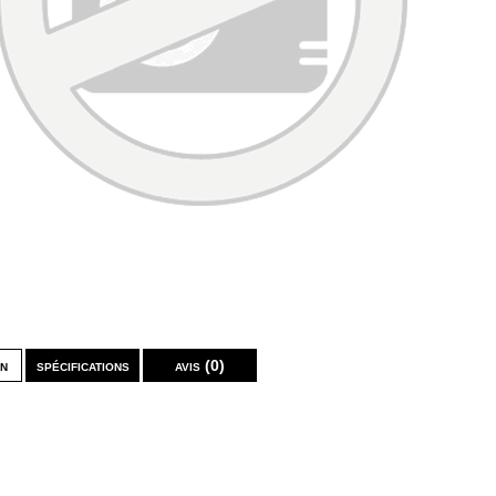
on
spécifications
avis (0)