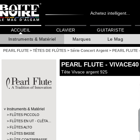
Achetez intelligent...
ACCUEIL
CLAVIER
GUITARISTE
Instruments & Matériel
Marques
Le Mag
PEARL FLUTE
>
TÊTES DE FLÛTES
>
Série Concert Argent
>
PEARL FLUTE -
PEARL FLUTE
- VIVACE40
Tête Vivace argent 925
Instruments & Matériel
FLÛTES PICCOLO
FLÛTES EN UT - CLÉTA…
FLÛTES ALTO
FLÛTES BASSE
FLÛTE CONTREBASSE