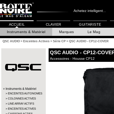
Achetez intelligent...
ACCUEIL
CLAVIER
GUITARISTE
Instruments & Matériel
Marques
Le Mag
QSC AUDIO
>
Enceintes Actives
>
Série CP
>
QSC AUDIO - CP12-COVER
QSC AUDIO
- CP12-COVE
Accessoires - Housse CP12
Instruments & Matériel
ENCEINTES AUTONOMES
COLONNES ACTIVES
LINE ARRAY ACTIFS
ENCEINTES ACTIVES
CAISSONS ACTIFS