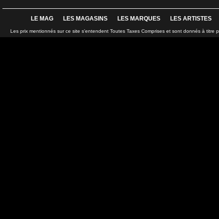
LE MAG
LES MAGASINS
LES MARQUES
LES ARTISTES
Les prix mentionnés sur ce site s'entendent Toutes Taxes Comprises et sont donnés à titre 