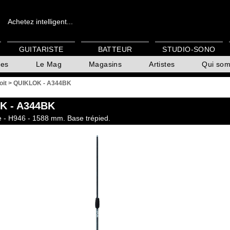
Achetez intelligent...
GUITARISTE
BATTEUR
STUDIO-SONO
es
Le Mag
Magasins
Artistes
Qui so
oit
>
QUIKLOK - A344BK
OK
- A344BK
te - H946 - 1588 mm. Base trépied.