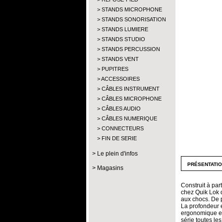
STANDS MICROPHONE
STANDS SONORISATION
STANDS LUMIERE
STANDS STUDIO
STANDS PERCUSSION
STANDS VENT
PUPITRES
ACCESSOIRES
CÂBLES INSTRUMENT
CÂBLES MICROPHONE
CÂBLES AUDIO
CÂBLES NUMERIQUE
CONNECTEURS
FIN DE SERIE
Le plein d'infos
présentati
Magasins
Construit à part
chez Quik Lok d
aux chocs. De p
La profondeur e
ergonomique et 
série toutes le