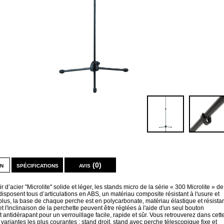
on
spécifications
avis (0)
ir d’acier "Microlite" solide et léger, les stands micro de la série « 300 Microlite » de
isposent tous d’articulations en ABS, un matériau composite résistant à l'usure et
lus, la base de chaque perche est en polycarbonate, matériau élastique et résistan
t l'inclinaison de la perchette peuvent être réglées à l'aide d'un seul bouton
antidérapant pour un verrouillage facile, rapide et sûr. Vous retrouverez dans cett
s variantes les plus courantes : stand droit, stand avec perche télescopique fixe et