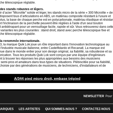
che télescopique réglable.
: des stands robustes et légers.
ir d’acier "Microlite" solide et léger, les stands micro de la série « 300 Microlite » de
isposent tous d’articulations en ABS, un matériau composite résistant à l'usure et
lus, la base de chaque perche est en polycarbonate, matériau élastique et résistan
t l'inclinaison de la perchette peuvent être réglées à l'aide d'un seul bouton
antidérapant pour un verrouillage facile, rapide et sûr. Vous retrouverez dans cett
s variantes les plus courantes : stand droit, stand avec perche télescopique fixe et
che télescopique réglable.
la renommée internationale.
, la marque Quik Lok joue un rôle important dans l'innovation technologique au
industrie musicale italienne, entre Castelfidardo et Recanati. La marque est
e dans le monde entier pour son design original, sa fiabilité, sa robustesse et sa
brication. Tous les produits Quik Lok sont conçus par une équipe d'ingénieurs
nt à trouver les réponses les plus appropriées aux besoins des musiciens
 semi-pros et amateurs dans tous types de situations. Plébiscitée pour sa fiabilité,
choisie par des générations de musiciens, de techniciens, d'installateurs et de
A/344 pied micro droit, embase trépied
NEWSLETTER
Pour 
MARQUES
LES ARTISTES
QUI SOMMES-NOUS ?
CONTACTEZ-NOUS