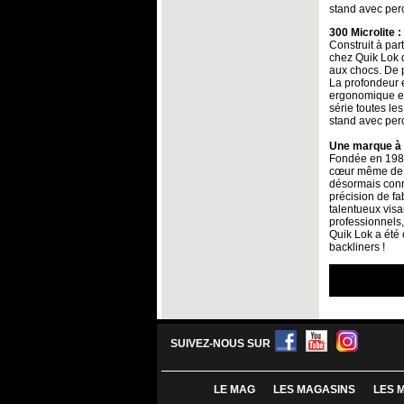
stand avec per
300 Microlite 
Construit à part
chez Quik Lok d
aux chocs. De p
La profondeur e
ergonomique et 
série toutes le
stand avec per
Une marque à 
Fondée en 1983
cœur même de l'
désormais connu
précision de fa
talentueux visa
professionnels,
Quik Lok a été 
backliners !
SUIVEZ-NOUS SUR
LE MAG
LES MAGASINS
LES 