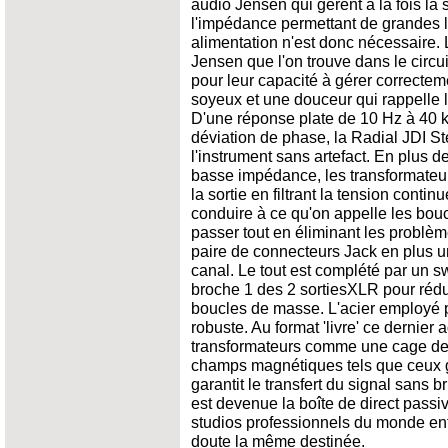
audio Jensen qui gèrent à la fois la 
l'impédance permettant de grandes 
alimentation n'est donc nécessaire.
Jensen que l'on trouve dans le circu
pour leur capacité à gérer correctemen
soyeux et une douceur qui rappelle 
D'une réponse plate de 10 Hz à 40 
déviation de phase, la Radial JDI Ste
l'instrument sans artefact. En plus d
basse impédance, les transformateur
la sortie en filtrant la tension conti
conduire à ce qu'on appelle les bou
passer tout en éliminant les problè
paire de connecteurs Jack en plus u
canal. Le tout est complété par un sw
broche 1 des 2 sortiesXLR pour rédu
boucles de masse. L'acier employé p
robuste. Au format 'livre' ce dernier
transformateurs comme une cage de
champs magnétiques tels que ceux g
garantit le transfert du signal sans b
est devenue la boîte de direct passi
studios professionnels du monde ent
doute la même destinée.