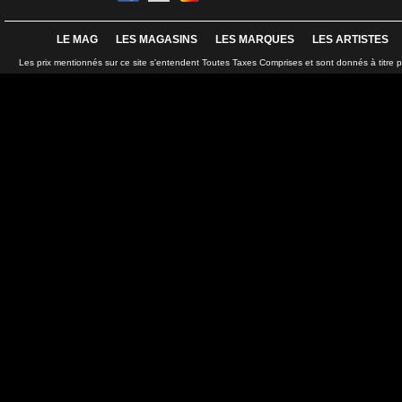
LE MAG
LES MAGASINS
LES MARQUES
LES ARTISTES
Les prix mentionnés sur ce site s'entendent Toutes Taxes Comprises et sont donnés à titre 