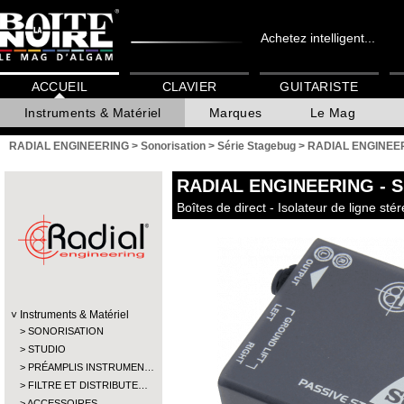
Achetez intelligent...
ACCUEIL
CLAVIER
GUITARISTE
Instruments & Matériel
Marques
Le Mag
RADIAL ENGINEERING
>
Sonorisation
>
Série Stagebug
>
RADIAL ENGINEER
RADIAL ENGINEERING
- 
Boîtes de direct - Isolateur de ligne sté
Instruments & Matériel
SONORISATION
STUDIO
PRÉAMPLIS INSTRUMEN…
FILTRE ET DISTRIBUTE…
ACCESSOIRES