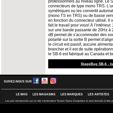
professionnels au niveau ligne. Le 
connecteurs de type mono TRS. L'un
symétriques ou les convertit autom
(mono TS en TRS) ou de basse ver
en fonction du connecteur utilisé. Il
fait le travail pour vous! À l'intérieu
sur une bande passante de 20Hz à 2
dB permet de s'accommoder des sour
polarité sur la sortie B permet d'al
le circuit est passif, aucune alimentat
brancher et il est de suite opérationn
le SB-6 est fabriqué au Canada et bén
StageBug SB-6 - Is
SUIVEZ-NOUS SUR
LE MAG
LES MAGASINS
LES MARQUES
LES ARTISTES
Les prix mentionnés sur ce site s'entendent Toutes Taxes Comprises et sont donnés à titre 