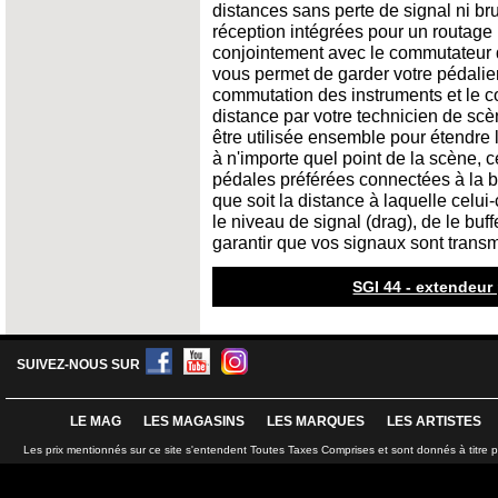
distances sans perte de signal ni bru
réception intégrées pour un routage b
conjointement avec le commutateur de
vous permet de garder votre pédalier
commutation des instruments et le co
distance par votre technicien de sc
être utilisée ensemble pour étendre l
à n'importe quel point de la scène, 
pédales préférées connectées à la bou
que soit la distance à laquelle celui
le niveau de signal (drag), de le buf
garantir que vos signaux sont transmi
SGI 44 - extendeur
SUIVEZ-NOUS SUR
LE MAG
LES MAGASINS
LES MARQUES
LES ARTISTES
Les prix mentionnés sur ce site s'entendent Toutes Taxes Comprises et sont donnés à titre 