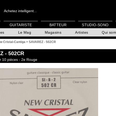
Achetez intelligent...
GUITARISTE
BATTEUR
STUDIO-SONO
es
Le Mag
Magasins
Artistes
Qui so
w Cristal-Cantiga
>
SAVAREZ - 502CR
Z
- 502CR
r 10 pièces - 2e Rouge