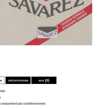
on
spécifications
avis (0)
stal
a
 uniquement par conditionnement.