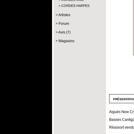
CORDES HARPES
Artistes
Forum
Avis (7)
Magasins
présentati
Aiguës New Cri
Basses Cantig
Réassort vendu