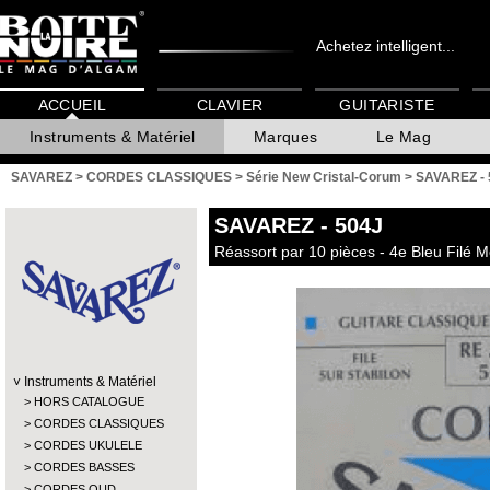
Achetez intelligent...
ACCUEIL
CLAVIER
GUITARISTE
Instruments & Matériel
Marques
Le Mag
SAVAREZ
>
CORDES CLASSIQUES
>
Série New Cristal-Corum
>
SAVAREZ - 
SAVAREZ
- 504J
Réassort par 10 pièces - 4e Bleu Filé M
Instruments & Matériel
HORS CATALOGUE
CORDES CLASSIQUES
CORDES UKULELE
CORDES BASSES
CORDES OUD