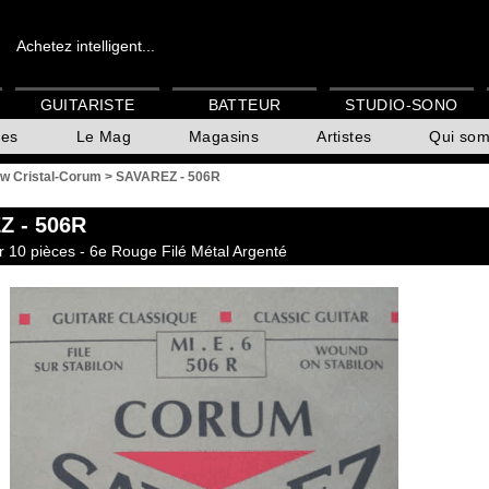
Achetez intelligent...
GUITARISTE
BATTEUR
STUDIO-SONO
es
Le Mag
Magasins
Artistes
Qui so
ew Cristal-Corum
>
SAVAREZ - 506R
Z
- 506R
r 10 pièces - 6e Rouge Filé Métal Argenté