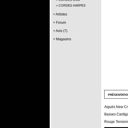
CORDES HARPES
Artistes
Forum
Avis (7)
Magasins
présentati
Aiguës New Cri
Basses Cantig
Rouge Tension