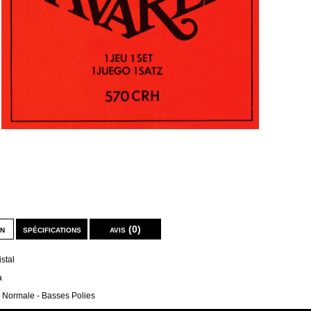
on
spécifications
avis (0)
stal
a
 Normale - Basses Polies