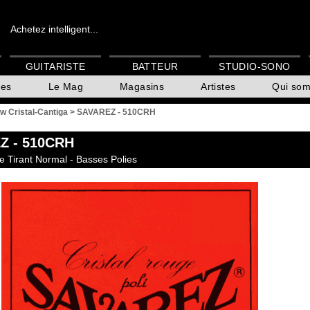
Achetez intelligent...
GUITARISTE
BATTEUR
STUDIO-SONO
es
Le Mag
Magasins
Artistes
Qui so
w Cristal-Cantiga
>
SAVAREZ - 510CRH
Z
- 510CRH
e Tirant Normal - Basses Polies